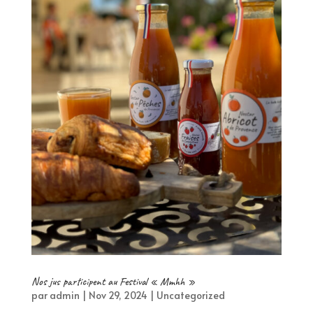
Nos jus participent au Festival « Mmhh »
par
admin
|
Nov 29, 2024
|
Uncategorized